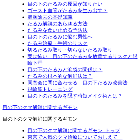
目の下のたるみの原因が知りたい！
ゴースト血管がたるみを生み出す？
脂肪除去の基礎知識
たるみ解消のあらゆる方法
たるみを食い止める予防法
目の下のたるみに悩む男性へ
たるみ治療・手術のリスク
切るたるみ取り・切らないたるみ取り
実は怖い！目の下のたるみを放置するリスクと眼
瞼下垂
目の下のたるみと涙袋の関係は？
たるみの根本的な解消法は？
同窓会に間に合わせる！目の下たるみ改善法
眼輪筋トレーニング
目の下のたるみを隠す時短メイク術とは？
目の下のクマ解消に関するギモン
目の下のクマ解消に関するギモン
目の下のクマ解消に関するギモン_トップ
東京で人気のクマ治療についておしえて！