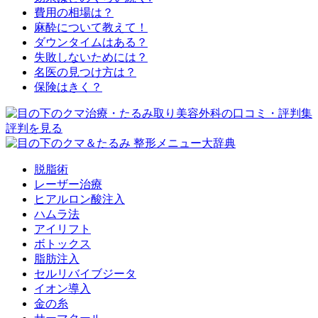
費用の相場は？
麻酔について教えて！
ダウンタイムはある？
失敗しないためには？
名医の見つけ方は？
保険はきく？
脱脂術
レーザー治療
ヒアルロン酸注入
ハムラ法
アイリフト
ボトックス
脂肪注入
セルリバイブジータ
イオン導入
金の糸