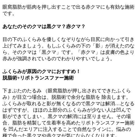
眼窩脂肪が筋肉を押し出すことで出る赤クマにも有効な施術
です。
あなたのそのクマは黒クマ？赤クマ？
目の下のふくらみを優しくなぞりながら目尻に向かって引き
上げてみましょう。もしふくらみの下の「影」が消えたのな
ら、そのクマは「黒クマ」です。「赤クマ」は皮膚の色より
赤みが強調されているのでわかりやすいでしょう。
ふくらみが原因のクマにおすすめ！
脱脂術+リポトランスファー施術
下まぶたのたるみ （眼窩脂肪が押し出されてできたふくら
み）が目立つ場合は、脱脂術で余分な脂肪を 除去します。
ふくらみが取れると影が無くなるので黒クマは解消…となる
はずですが、 ほほの上部分のふくらみが少ない人は凹んで
影ができてしまい 、黒クマの解消には至りません。その場
合、脂肪を精製して生着率を高めたリポトランスファー施術
を 凹んだエリアに注入することで自然なラインに。悩みの
種で合った黒クマや赤クマが気にならなくなります。