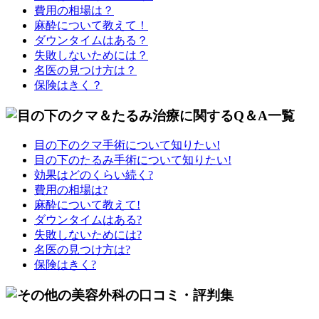
費用の相場は？
麻酔について教えて！
ダウンタイムはある？
失敗しないためには？
名医の見つけ方は？
保険はきく？
目の下の
クマ手術
について知りたい!
目の下の
たるみ手術
について知りたい!
効果
はどのくらい続く?
費用
の相場は?
麻酔
について教えて!
ダウンタイム
はある?
失敗しない
ためには?
名医
の見つけ方は?
保険
はきく?