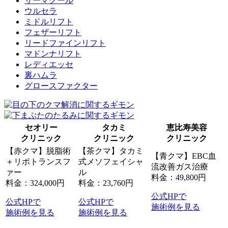
サーマクール
ウルセラ
ミドルリフト
フェザーリフト
リードファインリフト
マドンナリフト
レディエッセ
裏ハムラ
グロースファクター
セオリー
タカミ
恵比寿美容
クリニック
クリニック
クリニック
【赤クマ】脱脂術
【茶クマ】タカミ
【青クマ】EBC血
＋リポトランスフ
式メソフェイシャ
流改善ガス治療
ァー
ル
料金：49,800円
料金：324,000円
料金：23,760円
公式HPで
公式HPで
公式HPで
施術例を見る
施術例を見る
施術例を見る