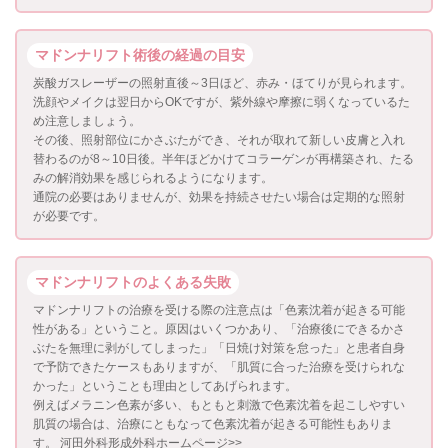
マドンナリフト術後の経過の目安
炭酸ガスレーザーの照射直後～3日ほど、赤み・ほてりが見られます。
洗顔やメイクは翌日からOKですが、紫外線や摩擦に弱くなっているた
め注意しましょう。
その後、照射部位にかさぶたができ、それが取れて新しい皮膚と入れ
替わるのが8～10日後。半年ほどかけてコラーゲンが再構築され、たる
みの解消効果を感じられるようになります。
通院の必要はありませんが、効果を持続させたい場合は定期的な照射
が必要です。
マドンナリフトのよくある失敗
マドンナリフトの治療を受ける際の注意点は「色素沈着が起きる可能
性がある」ということ。原因はいくつかあり、「治療後にできるかさ
ぶたを無理に剥がしてしまった」「日焼け対策を怠った」と患者自身
で予防できたケースもありますが、「肌質に合った治療を受けられな
かった」ということも理由としてあげられます。
例えばメラニン色素が多い、もともと刺激で色素沈着を起こしやすい
肌質の場合は、治療にともなって色素沈着が起きる可能性もありま
す。
河田外科形成外科ホームページ>>