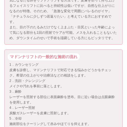
気になるたるみをリフトアップする方法です。皮膚を切って持ち上げ
るフェイスリフトに比べると持続性は低いですが、自然な仕上がりに
なるのが特徴。そのため、「急激な変化で周囲にバレるのがイヤ」
「ナチュラルに少しずつ若返りたい」と考えている方におすすめで
す。
また、目の下のたるみだけでなく上まぶた・目尻といった年齢によっ
て気になる部分も1回の照射でケアが可能。メスを入れることもないた
め、ダウンタイムのせいで手術を躊躇している方にもピッタリです。
マドンナリフトの一般的な施術の流れ
1．カウンセリング
皮膚を診察し、マドンナリフトで対応できる悩みかどうかをチェッ
ク。希望の仕上がりや治療法などの相談をします。
2．洗顔・クレンジング
メイクや汚れを事前に落とします。
3．麻酔
レーザーを照射する部位に表面麻酔を塗布。目に近い場合は点眼麻酔
を使用します。
4．レーザー照射
炭酸ガスレーザーを皮膚に照射します。
5．冷却
施術部位をクーリングして赤みやほてりを抑えます。