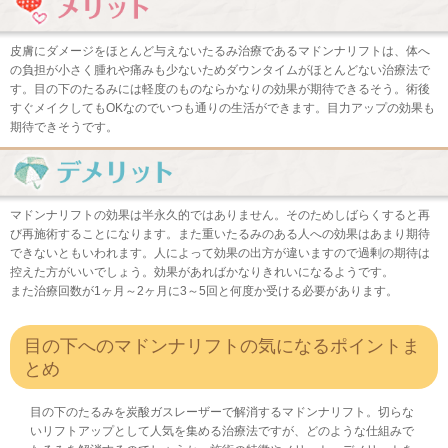
皮膚にダメージをほとんど与えないたるみ治療であるマドンナリフトは、体へ
の負担が小さく腫れや痛みも少ないためダウンタイムがほとんどない治療法で
す。目の下のたるみには軽度のものならかなりの効果が期待できるそう。術後
すぐメイクしてもOKなのでいつも通りの生活ができます。目力アップの効果も
期待できそうです。
マドンナリフトの効果は半永久的ではありません。そのためしばらくすると再
び再施術することになります。また重いたるみのある人への効果はあまり期待
できないともいわれます。人によって効果の出方が違いますので過剰の期待は
控えた方がいいでしょう。効果があればかなりきれいになるようです。
また治療回数が1ヶ月～2ヶ月に3～5回と何度か受ける必要があります。
目の下へのマドンナリフトの気になるポイントま
とめ
目の下のたるみを炭酸ガスレーザーで解消するマドンナリフト。切らな
いリフトアップとして人気を集める治療法ですが、どのような仕組みで