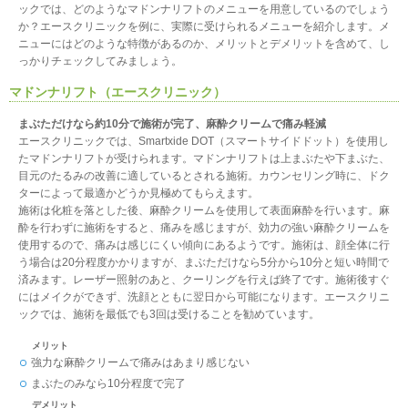
ックでは、どのようなマドンナリフトのメニューを用意しているのでしょう
か？エースクリニックを例に、実際に受けられるメニューを紹介します。メ
ニューにはどのような特徴があるのか、メリットとデメリットを含めて、し
っかりチェックしてみましょう。
マドンナリフト（エースクリニック）
まぶただけなら約10分で施術が完了、麻酔クリームで痛み軽減
エースクリニックでは、Smartxide DOT（スマートサイドドット）を使用し
たマドンナリフトが受けられます。マドンナリフトは上まぶたや下まぶた、
目元のたるみの改善に適しているとされる施術。カウンセリング時に、ドク
ターによって最適かどうか見極めてもらえます。
施術は化粧を落とした後、麻酔クリームを使用して表面麻酔を行います。麻
酔を行わずに施術をすると、痛みを感じますが、効力の強い麻酔クリームを
使用するので、痛みは感じにくい傾向にあるようです。施術は、顔全体に行
う場合は20分程度かかりますが、まぶただけなら5分から10分と短い時間で
済みます。レーザー照射のあと、クーリングを行えば終了です。施術後すぐ
にはメイクができず、洗顔とともに翌日から可能になります。エースクリニ
ックでは、施術を最低でも3回は受けることを勧めています。
メリット
強力な麻酔クリームで痛みはあまり感じない
まぶたのみなら10分程度で完了
デメリット