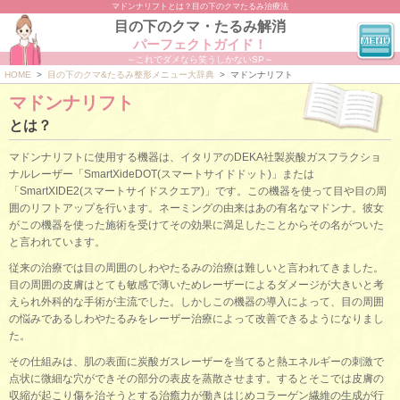
マドンナリフトとは？目の下のクマたるみ治療法
目の下のクマ・たるみ解消
パーフェクトガイド！
～これでダメなら笑うしかないSP～
HOME
>
目の下のクマ&たるみ整形メニュー大辞典
>
マドンナリフト
マドンナリフト
とは？
マドンナリフトに使用する機器は、イタリアのDEKA社製炭酸ガスフラクショ
ナルレーザー「SmartXideDOT(スマートサイドドット)」または
「SmartXIDE2(スマートサイドスクエア)」です。この機器を使って目や目の周
囲のリフトアップを行います。ネーミングの由来はあの有名なマドンナ。彼女
がこの機器を使った施術を受けてその効果に満足したことからその名がついた
と言われています。
従来の治療では目の周囲のしわやたるみの治療は難しいと言われてきました。
目の周囲の皮膚はとても敏感で薄いためレーザーによるダメージが大きいと考
えられ外科的な手術が主流でした。しかしこの機器の導入によって、目の周囲
の悩みであるしわやたるみをレーザー治療によって改善できるようになりまし
た。
その仕組みは、肌の表面に炭酸ガスレーザーを当てると熱エネルギーの刺激で
点状に微細な穴ができその部分の表皮を蒸散させます。するとそこでは皮膚の
収縮が起こり傷を治そうとする治癒力が働きはじめコラーゲン繊維の生成が行