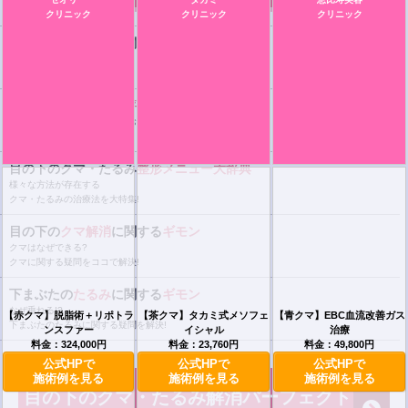
クリニック
クリニック
クリニック
クマ＆たるみ
治療に関する
Q＆A
気になる目の下のクマたるみ、
治療前に知っておきたいコト。
美容外科の
口コミ・評判集
目の下のたるみ・クマ治療におススメの
クリニックを紹介!
目の下のクマ・たるみ
整形メニュー大辞典
様々な方法が存在する
クマ・たるみの治療法を大特集!
目の下の
クマ解消
に関する
ギモン
クマはなぜできる?
クマに関する疑問をココで解決!
下まぶたの
たるみ
に関する
ギモン
なぜ垂れる!?
【赤クマ】脱脂術＋リポトラ
【茶クマ】タカミ式メソフェ
【青クマ】EBC血流改善ガス
下まぶたのたるみに関する疑問を解決!
ンスファー
イシャル
治療
料金：324,000円
料金：23,760円
料金：49,800円
公式HPで
公式HPで
公式HPで
施術例を見る
施術例を見る
施術例を見る
目の下のクマ・たるみ解消パーフェクト