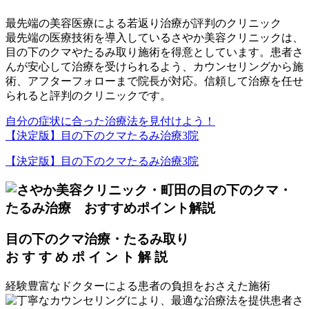
最先端の美容医療による若返り治療が評判のクリニック
最先端の医療技術を導入しているさやか美容クリニックは、
目の下のクマやたるみ取り施術を得意としています。患者さ
んが安心して治療を受けられるよう、カウンセリングから施
術、アフターフォローまで院長が対応。信頼して治療を任せ
られると評判のクリニックです。
自分の症状に合った治療法を見付けよう！
【決定版】目の下のクマたるみ治療3院
【決定版】目の下のクマたるみ治療3院
目の下のクマ治療・たるみ取り
お
す
す
め
ポ
イ
ン
ト
解
説
経験豊富なドクターによる患者の負担をおさえた施術
患者さ