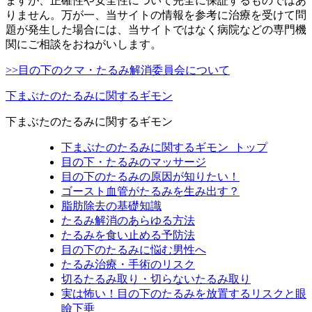
ますが、正確性や安全性について完全に保証するものではあ
りません。万が一、当サイトの情報を参考に治療を受けて問
題が発生した場合には、当サイトではなく病院などの専門機
関にご相談をおねがいします。
>>目の下のクマ・たるみ解消委員会について
下まぶたのたるみに関するギモン
下まぶたのたるみに関するギモン
下まぶたのたるみに関するギモン_トップ
目の下・たるみのマッサージ
目の下のたるみの原因が知りたい！
ゴースト血管がたるみを生み出す？
脂肪除去の基礎知識
たるみ解消のあらゆる方法
たるみを食い止める予防法
目の下のたるみに悩む男性へ
たるみ治療・手術のリスク
切るたるみ取り・切らないたるみ取り
実は怖い！目の下のたるみを放置するリスクと眼
瞼下垂