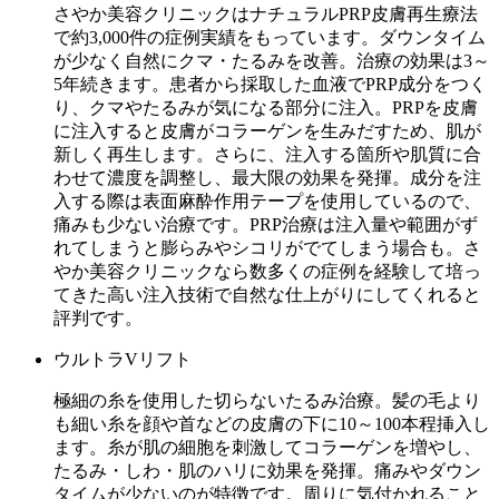
さやか美容クリニックはナチュラルPRP皮膚再生療法
で約3,000件の症例実績をもっています。ダウンタイム
が少なく自然にクマ・たるみを改善。治療の効果は3～
5年続きます。患者から採取した血液でPRP成分をつく
り、クマやたるみが気になる部分に注入。PRPを皮膚
に注入すると皮膚がコラーゲンを生みだすため、肌が
新しく再生します。さらに、注入する箇所や肌質に合
わせて濃度を調整し、最大限の効果を発揮。成分を注
入する際は表面麻酔作用テープを使用しているので、
痛みも少ない治療です。PRP治療は注入量や範囲がず
れてしまうと膨らみやシコリがでてしまう場合も。さ
やか美容クリニックなら数多くの症例を経験して培っ
てきた高い注入技術で自然な仕上がりにしてくれると
評判です。
ウルトラVリフト
極細の糸を使用した切らないたるみ治療。髪の毛より
も細い糸を顔や首などの皮膚の下に10～100本程挿入し
ます。糸が肌の細胞を刺激してコラーゲンを増やし、
たるみ・しわ・肌のハリに効果を発揮。痛みやダウン
タイムが少ないのが特徴です。周りに気付かれること