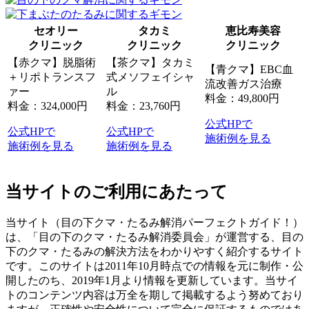
セオリー
タカミ
恵比寿美容
クリニック
クリニック
クリニック
【赤クマ】脱脂術
【茶クマ】タカミ
【青クマ】EBC血
＋リポトランスフ
式メソフェイシャ
流改善ガス治療
ァー
ル
料金：49,800円
料金：324,000円
料金：23,760円
公式HPで
公式HPで
公式HPで
施術例を見る
施術例を見る
施術例を見る
当サイトのご利用にあたって
当サイト（目の下クマ・たるみ解消パーフェクトガイド！）
は、「目の下のクマ・たるみ解消委員会」が運営する、目の
下のクマ・たるみの解決方法をわかりやすく紹介するサイト
です。このサイトは2011年10月時点での情報を元に制作・公
開したのち、2019年1月より情報を更新しています。当サイ
トのコンテンツ内容は万全を期して掲載するよう努めており