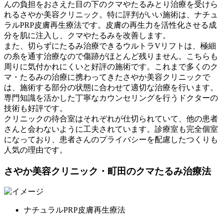
んの負担をおさえた目の下のクマやたるみとり治療を受けら
れるさやか美容クリニック。特に評判がいい施術は、ナチュ
ラルPRP皮膚再生療法です。皮膚の再生力を活性化させる成
分を肌に注入し、クマやたるみを改善します。
また、切らずにたるみ治療できるウルトラVリフトは、極細
の糸を通す治療なので傷跡がほとんど残りません。こちらも
周りに気付かれにくいと好評の施術です。これまで多くのク
マ・たるみの治療に携わってきたさやか美容クリニックで
は、施術する部分の状態に合わせて適切な治療を行います。
専門知識を活かした丁寧なカウンセリングを行うドクターの
技術も好評です。
クリニックの待合室はそれぞれが仕切られていて、他の患者
さんと会わないように工夫されています。診療室も完全個室
になっており、患者さんのプライバシーを配慮したつくりも
人気の理由です。
さやか美容クリニック・町田のクマたるみ治療法
ナチュラルPRP皮膚再生療法