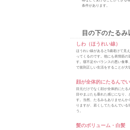
格などで受けることができる
条件があります。
目の下のたるみ
しわ（ほうれい線）
ほうれい線があると5歳老けて見
ってくるのです。他にも表情筋の
す。寝不足やバランスの悪い食事
で規則正しい生活をすることが大
顔が全体的にたるんで
目元だけでなく顔が全体的にたる
目やまぶたも垂れた感じになり、
す。当然、たるみもありませんか
りますが、若くしてたるんでいる
う。
髪のボリューム・白髪