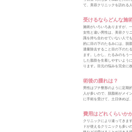
て、美容クリニックを訪れる
受けるならどんな施
施術がいろいろありますが、
女性と違い男性は、美容クリニ
識を持ち合わせていない人でも
的に目の下のたるみには、脱
適量除去すること目の下のた
ます。しかし、たるみのもう一
した脂肪を生着しやすいよう
ります。目元の悩みを完全に
術後の腫れは？
男性はプチ整形のように定期
人が多いので、脱脂術がメイン
に手術を受けて、土日休めば
費用はどれくらいか
クリニックにより違ってきま
ドが使えるクリニックも多い