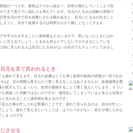
原因の一つです。最初はクマから始まり、症状が進行していくことで気
ができて黒クマに悩む人も増えています。目元のたるみは加齢が原因で
日常生活の中で目を頻繁にさわる癖があると、目元にたるみが出ること
しまうと、自分で改善するのは時間もかかり難しくなってきます。
アや手入れをすることに無頓着な人もいるので、気になったときにはか
いと言えるでしょう。たるみも何もケアしないでそのままにしている
け顔に見られる人は目元にたるみがないか自分でもチェックしてみまし
、目元を見て言われるとき
ても疲れて見えます。目元の皮膚はとても薄く血管や筋肉の状態が一目でわか
いれば、目の周囲も黒ずんだり青く見えることはありませんが、血液循環が悪
液が黒ずんでしまったり、血管が萎縮することで青く見えたりします。そうい
がち間違った判断ではないのですが、慢性化してしまっていると本人も自覚が
ると言われることに違和感を覚えるのです。
不足も仕事が忙しければ普通のことです。疲れて見られるのは、自分が忙しい
でしょう。疲れて見えるということは、はつらつさがない、若さが感じられな
てしまうのです。
感じさせる