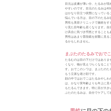
目元は皮膚が薄い分、たるみが現
やすいのです。目元のたるみは4
はかなり目立つ状態になっている
悩んでいる方は、目の下のたるみ
男性も美容クリニックで施術をす
り見た目年齢も若くなります。自
け具合に気づき愕然とすることも
男性はあまり普段鏡を頻繁に見る
るかもしれません。
まぶたのたるみでおで
たるむのは目の下だけではありま
くなり、物が見えづらくなること
す。おでこのシワは、まぶたのた
もう立派な老け顔です。
顔の中ではおでこはたるみやしわ
は、かなり実年齢よりも年上に見
もたるんできます。特に目が大き
ぶたのたるみは、自分でケアして
男性
に目の下の