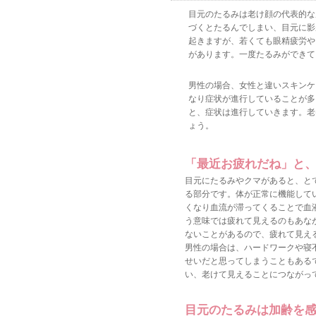
目元のたるみは老け顔の代表的な
づくとたるんでしまい、目元に影
起きますが、若くても眼精疲労や
があります。一度たるみができて
男性の場合、女性と違いスキンケ
なり症状が進行していることが多
と、症状は進行していきます。老
ょう。
「最近お疲れだね」と
目元にたるみやクマがあると、と
る部分です。体が正常に機能して
くなり血流が滞ってくることで血
う意味では疲れて見えるのもあな
ないことがあるので、疲れて見え
男性の場合は、ハードワークや寝
せいだと思ってしまうこともある
い、老けて見えることにつながっ
目元のたるみは加齢を