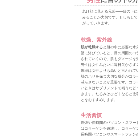
老け顔に見える元凶――目の下に
みることが大切です。もしもして
がっていきます。
乾燥、紫外線
肌が乾燥
すると肌の中に必要な水
繁に浴びていると、目の周囲のコ
されていくので、肌もダメージを
男性は女性みたいに毎日欠かさず
確率は女性よりも高いと言われて
肌のハリを保つ大切な成分がコラ
減らさないことが重要です。コラ
いときはサプリメントで補うなど
きます。たるみはひどくなると改
とをおすすめします。
生活習慣
喫煙や長時間のパソコン・スマー
はコラーゲンを破壊し、コラーゲ
長時間パソコンやスマートフォン