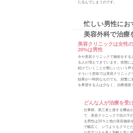
たるんでしまうのです。
忙しい男性にお
美容外科で治療
美容クリニックは女性
20%は男性
今や美容クリニックで施術をする
る人が増えてきています。状態に
続けていくことが難しいという声
そういう意味では美容クリニック
効果が一時的なものでも、頻繁に
を希望する人は少なく、治療感覚
どんな人が治療を受
仕事柄、第三者と接する機会
て、美容クリニックで目の下
る男性は20％と他の美容施術
で幅広く、シワよりもクマと
り目立つ人も多く加齢と共に