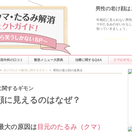
男性の老け顔は
年相応に見られない男性
マやたるみのせいかもし
知っていきましょう。
自分の症状に合っ
【決定版】目
美容外科の口コミ
整形メニュー大辞典
治療に関するQ&A
クマのギモ
>
目の下のクマ解消に関するギモン
>
男性の老け顔の改善法
に関するギモン
顔に見えるのはなぜ？
最大の原因は
目元のたるみ（クマ）