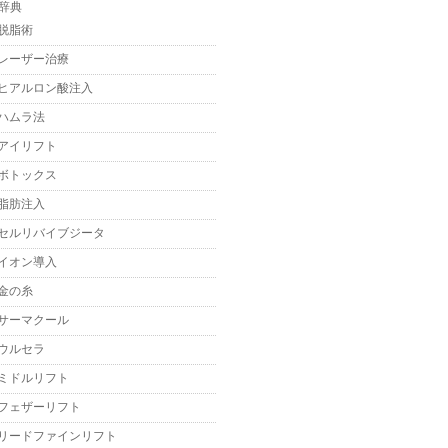
脱脂術
レーザー治療
ヒアルロン酸注入
ハムラ法
アイリフト
ボトックス
脂肪注入
セルリバイブジータ
イオン導入
金の糸
サーマクール
ウルセラ
ミドルリフト
フェザーリフト
リードファインリフト