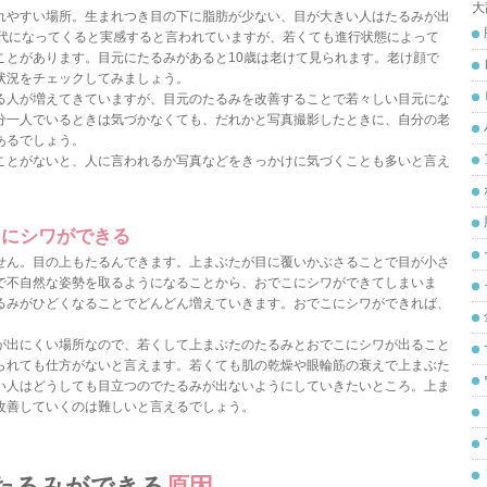
れやすい場所。生まれつき目の下に脂肪が少ない、目が大きい人はたるみが出
0代になってくると実感すると言われていますが、若くても進行状態によって
ことがあります。目元にたるみがあると10歳は老けて見られます。老け顔で
状況をチェックしてみましょう。
る人が増えてきていますが、目元のたるみを改善することで若々しい目元にな
分一人でいるときは気づかなくても、だれかと写真撮影したときに、自分の老
あるでしょう。
ことがないと、人に言われるか写真などをきっかけに気づくことも多いと言え
こにシワができる
せん。目の上もたるんできます。上まぶたが目に覆いかぶさることで目が小さ
で不自然な姿勢を取るようになることから、おでこにシワができてしまいま
るみがひどくなることでどんどん増えていきます。おでこにシワができれば、
が出にくい場所なので、若くして上まぶたのたるみとおでこにシワが出ること
られても仕方がないと言えます。若くても肌の乾燥や眼輪筋の衰えで上まぶた
い人はどうしても目立つのでたるみが出ないようにしていきたいところ。上ま
改善していくのは難しいと言えるでしょう。
たるみができる
原因