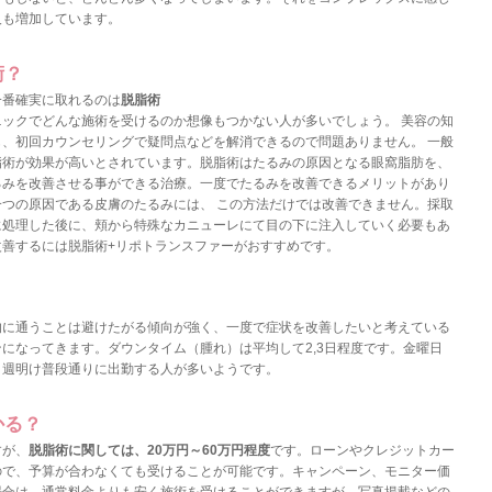
人も増加しています。
術？
一番確実に取れるのは
脱脂術
ックでどんな施術を受けるのか想像もつかない人が多いでしょう。 美容の知
、初回カウンセリングで疑問点などを解消できるので問題ありません。 一般
脂術が効果が高いとされています。脱脂術はたるみの原因となる眼窩脂肪を、
るみを改善させる事ができる治療。一度でたるみを改善できるメリットがあり
つの原因である皮膚のたるみには、 この方法だけでは改善できません。採取
に処理した後に、頬から特殊なカニューレにて目の下に注入していく必要もあ
改善するには
脱脂術+リポトランスファー
がおすすめです。
的に通うことは避けたがる傾向が強く、一度で症状を改善したいと考えている
になってきます。ダウンタイム（腫れ）は平均して2,3日程度です。金曜日
、週明け普段通りに出勤する人が多いようです。
かる？
すが、
脱脂術に関しては、20万円～60万円程度
です。ローンやクレジットカー
ので、予算が合わなくても受けることが可能です。キャンペーン、モニター価