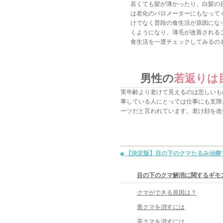
若くても髪が薄かったり、白髪の
は老化のバロメーターにもなって
けでなく普段の食生活が原因にな
くようになり、薄毛が改善される
食生活を一度チェックしてみるの
男性の
若返りは
実年齢より老けて見えるのは悲しいも
事している人にとっては仕事にも支障
ーツだと言われています。老け顔を改
こちらもオススメコンテンツ
【決定版】目の下のクマたるみ治療
目の下のクマ解消に関するギモ
クマができる原因は？
青クマを消すには
茶クマを消すには