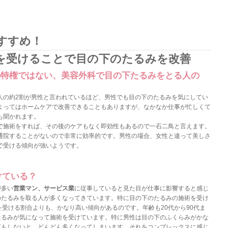
すすめ！
を受けることで目の下のたるみを改善
の特権ではない、美容外科で目の下たるみをとる人の
人の約2割が男性と言われているほど、男性でも目の下のたるみを気にしてい
よってはホームケアで改善できることもありますが、なかなか仕事が忙しくて
も聞かれます。
で施術をすれば、その後のケアもなく即効性もあるので一石二鳥と言えます。
通院することがないので非常に効率的です。男性の場合、女性と違って美しさ
で受ける傾向が強いようです。
けている？
が多い
営業マン、サービス業
に従事していると見た目が仕事に影響すると感じ
のたるみを取る人が多くなってきています。特に目の下のたるみの施術を受け
を受ける割合よりも、かなり高い傾向があるのです。年齢も20代から90代ま
たるみが気になって施術を受けています。特に男性は目の下のふくらみがかな
何もしないと、どんどん多くなってしまいます。それをコンプレックスに感じ