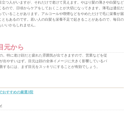
目立つ人がいますが、それだけで老けて見えます。やはり髪の薄さや白髪など
くるので、日頃からケアをしておくことが大切になってきます。薄毛は遺伝だ
っていることがあります。アルコールや喫煙などをやめただけで毛に栄養が届
こともあるのです。若い人の白髪も栄養不足で起きることがあるので、毎日の
もいいかもしれません。
目元から
の。特に老け顔だと疲れた雰囲気が出てきますので、営業などを従
が出やすいはず。目元は顔の全体イメージに大きく影響しているパ
善するには、まず目元をスッキリにすることが有効でしょう。
でおすすめの厳選3院
ン