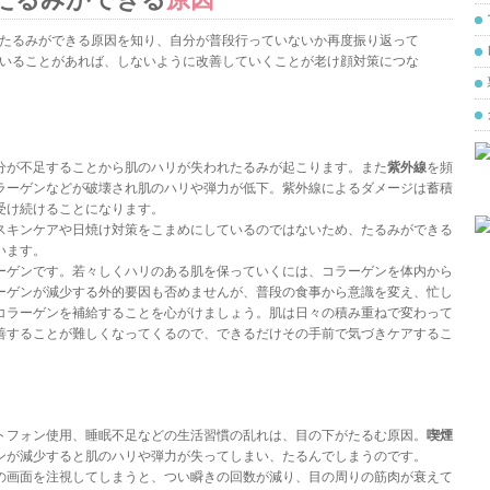
たるみができる原因を知り、自分が普段行っていないか再度振り返って
いることがあれば、しないように改善していくことが老け顔対策につな
分が不足することから肌のハリが失われたるみが起こります。また
紫外線
を頻
ラーゲンなどが破壊され肌のハリや弾力が低下。紫外線によるダメージは蓄積
受け続けることになります。
スキンケアや日焼け対策をこまめにしているのではないため、たるみができる
います。
ーゲンです。若々しくハリのある肌を保っていくには、コラーゲンを体内から
ーゲンが減少する外的要因も否めませんが、普段の食事から意識を変え、忙し
コラーゲンを補給することを心がけましょう。肌は日々の積み重ねで変わって
善することが難しくなってくるので、できるだけその手前で気づきケアするこ
トフォン使用、睡眠不足などの生活習慣の乱れは、目の下がたるむ原因。
喫煙
ンが減少すると肌のハリや弾力が失ってしまい、たるんでしまうのです。
の画面を注視してしまうと、つい瞬きの回数が減り、目の周りの筋肉が衰えて